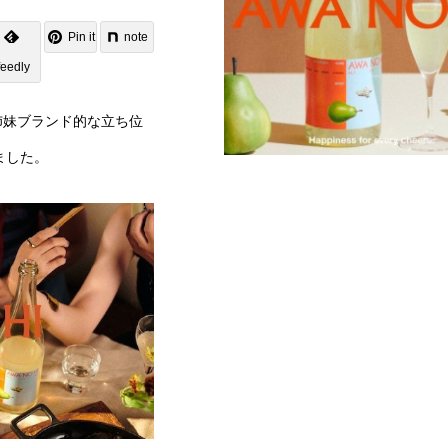
Pin it
note
feedly
姉妹ブランド的な立ち位
ました。