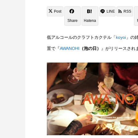
Post
LINE
RSS
Share
Hatena
低アルコールのクラフトカクテル「
koyoi
」の
置で『
AWANOHI
（泡の日）
』がリリースされ