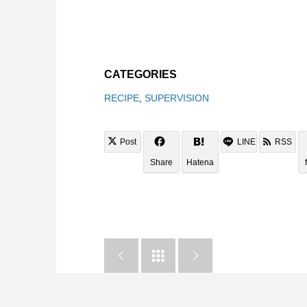
CATEGORIES
RECIPE
,
SUPERVISION
Post
LINE
RSS
Share
Hatena


