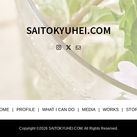
SAITOKYUHEI.COM
OME
PROFILE
WHAT I CAN DO
MEDIA
WORKS
STO
Copyright ©
2026
SAITOKYUHEI.COM. All Rights Reserved.