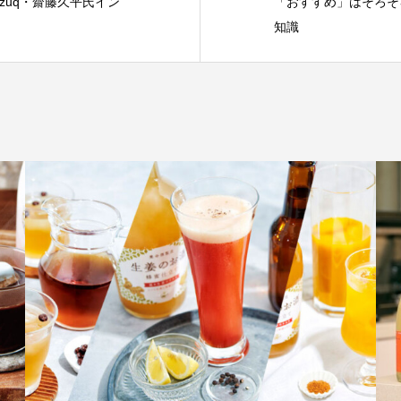
zuq・齋藤久平氏イン
「おすすめ」はそろそ
知識