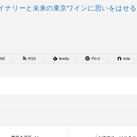
イナリーと未来の東京ワインに思いをはせる
INE
RSS
feedly
Pin it
note