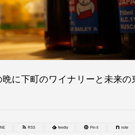
の晩に下町のワイナリーと未来の
INE
RSS
feedly
Pin it
note