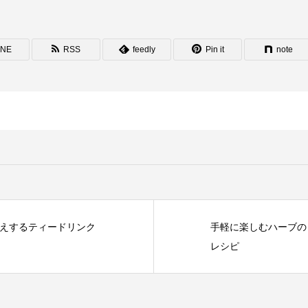
INE
RSS
feedly
Pin it
note
映えするティードリンク
手軽に楽しむハーブの
レシピ