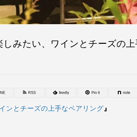
楽しみたい、ワインとチーズの上
INE
RSS
feedly
Pin it
note
インとチーズの上手なペアリング
』