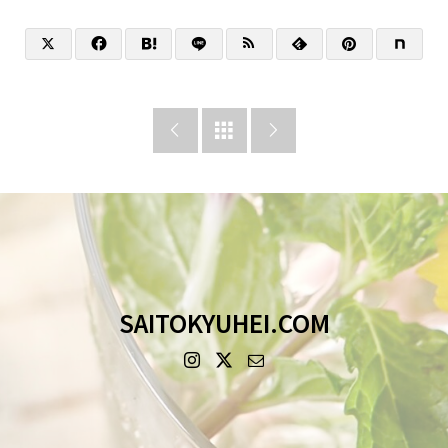



SAITOKYUHEI.COM