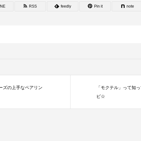
INE
RSS
feedly
Pin it
note
ーズの上手なペアリン
「モクテル」って知っ
ピ☆