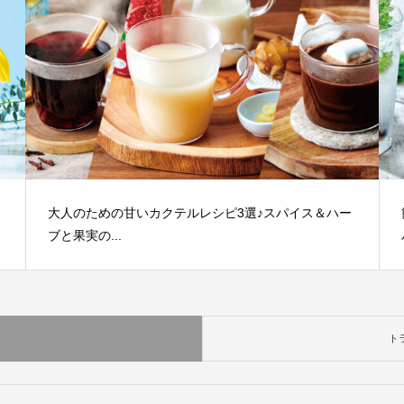
大人のための甘いカクテルレシピ3選♪スパイス＆ハー
ブと果実の...
ト