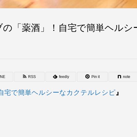
ブの「薬酒」！自宅で簡単ヘルシ
INE
RSS
feedly
Pin it
note
自宅で簡単ヘルシーなカクテルレシピ
』